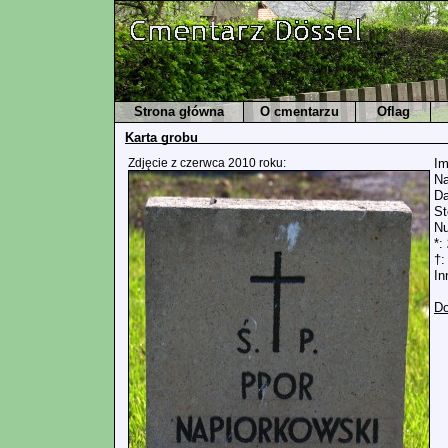
Strona główna
O cmentarzu
Oflag
Karta grobu
Zdjęcie z czerwca 2010 roku:
Im
Na
Da
St
Nu
*:
†:
In
Do